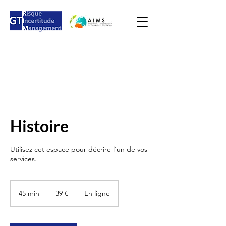
Histoire
Utilisez cet espace pour décrire l'un de vos
services.
39
euros
45 min
4
39 €
En ligne
5
m
i