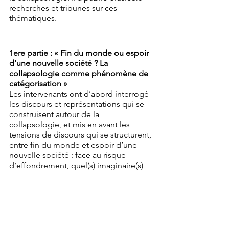
recherches et tribunes sur ces 
thématiques. 
1ere partie : « Fin du monde ou espoir 
d’une nouvelle société ? La 
collapsologie comme phénomène de 
catégorisation »
Les intervenants ont d’abord interrogé 
les discours et représentations qui se 
construisent autour de la 
collapsologie, et mis en avant les 
tensions de discours qui se structurent, 
entre fin du monde et espoir d’une 
nouvelle société : face au risque 
d’effondrement, quel(s) imaginaire(s) 
de société se dessine(nt), pour 
répondre à quels ‘grands challenges’ ? 
La collapsologie a été ainsi examinée 
sous l’angle des phénomènes de « 
catégorisation », par lesquels se 
structurent de véritables camps 