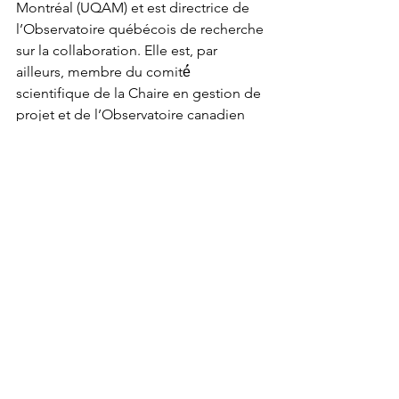
Montréal (UQAM) et est directrice de 
l’Observatoire québécois de recherche 
sur la collaboration. Elle est, par 
ailleurs, membre du comité́ 
scientifique de la Chaire en gestion de 
projet et de l’Observatoire canadien 
sur les crises et l’action humanitaires 
(OCCAH). Elle détient une maitrise en 
psychologie industrielle de New York 
University (NYU).
Nour Kanaan 
est enseignante 