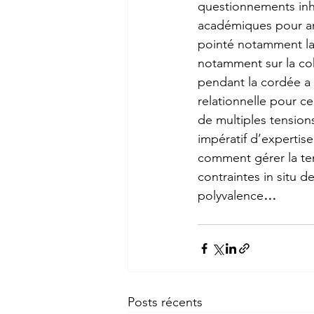
questionnements inhér
académiques pour amél
pointé notamment la 
notamment sur la co
pendant la cordée a 
relationnelle pour c
de multiples tensio
impératif d’expertis
comment gérer la tens
contraintes in situ d
polyvalence
…
Posts récents