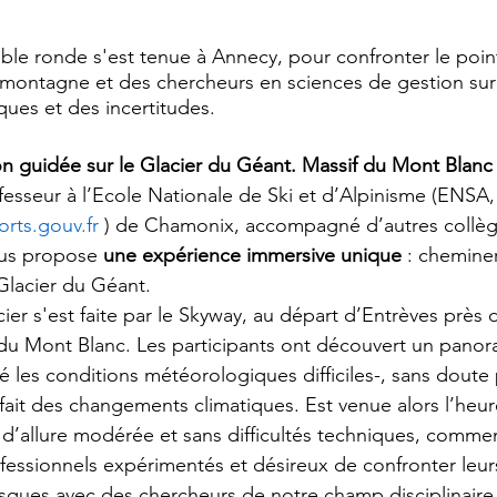
ble ronde s'est tenue à Annecy, pour confronter le poin
 montagne et des chercheurs en sciences de gestion sur 
ues et des incertitudes.
n guidée sur le Glacier du Géant. Massif du Mont Blanc
sseur à l’Ecole Nationale de Ski et d’Alpinisme (ENSA,
rts.gouv.fr 
) de Chamonix, accompagné d’autres collè
us propose 
une expérience immersive unique 
: chemine
 Glacier du Géant. 
cier s'est faite par le Skyway, au départ d’Entrèves prè
en du Mont Blanc. Les participants ont découvert un pano
é les conditions météorologiques difficiles-, sans doute
fait des changements climatiques. Est venue alors l’heur
 d’allure modérée et sans difficultés techniques, commen
fessionnels expérimentés et désireux de confronter leur
sques avec des chercheurs de notre champ disciplinaire.