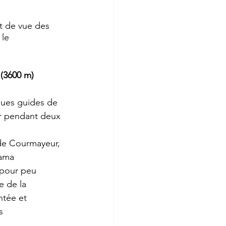
t de vue des 
le 
 (3600 m) 
 
gues guides de 
r pendant deux 
s de Courmayeur, 
rama 
 pour peu 
e de la 
tée et 
s 
 