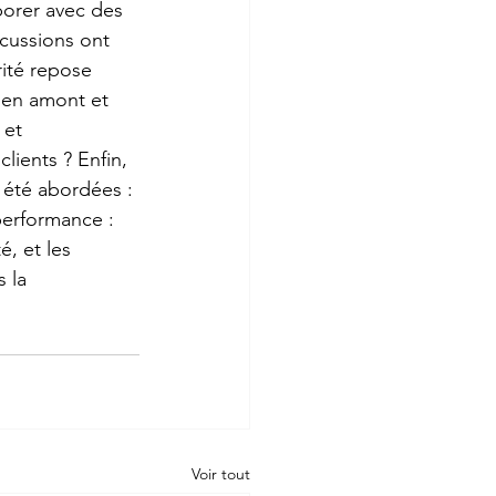
borer avec des 
scussions ont 
rité repose 
 en amont et 
 et 
lients ? Enfin, 
 été abordées : 
performance : 
, et les 
 la 
Voir tout