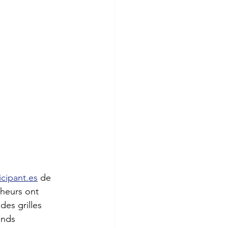
icipant.es
 de 
cheurs ont 
es grilles 
ands 